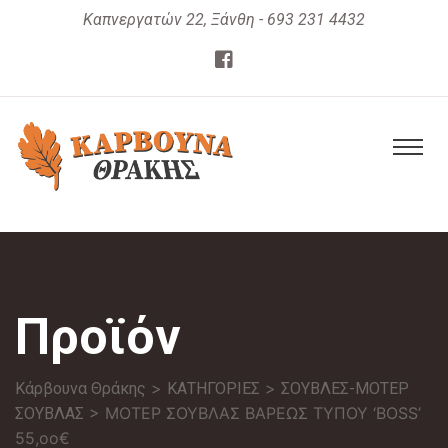
Καπνεργατών 22, Ξάνθη - 693 231 4432
Προϊόν
>
>
Κάρβουνα Θράκης
ΚΑΤΗΓΟΡΙΕΣ
ΣΟΥΒΛΕΣ-ΜΟΤΕΡ
> ΜΟΤΕΡ ΣΟΥΒΛΑΣ ΒΑΡΕΩΣ ΤΥΠΟΥ ‘BOSS’
ΣΟΥΒΛΑΣ
55,oo€