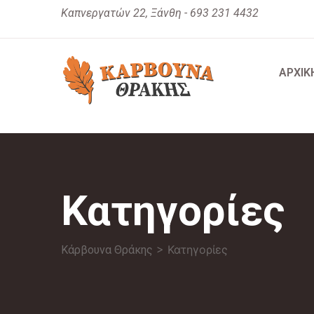
Καπνεργατών 22, Ξάνθη - 693 231 4432
ΑΡΧΙΚ
Κατηγορίες
> Κατηγορίες
Κάρβουνα Θράκης